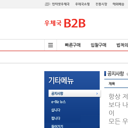
빠른구매
입찰구매
법적
제목
항상 
보다 
이
모든 